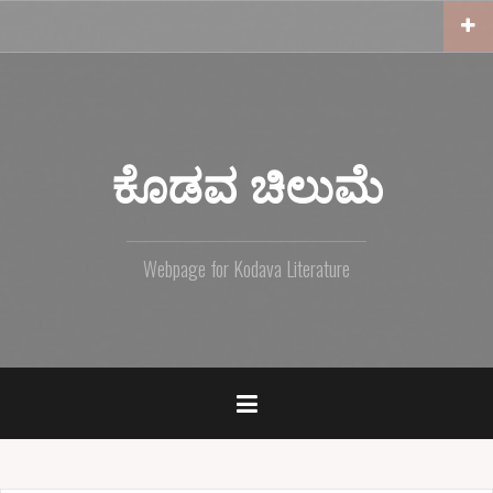
S
k
i
p
t
o
c
ಕೊಡವ ಚಿಲುಮೆ
o
n
t
e
Webpage for Kodava Literature
n
t