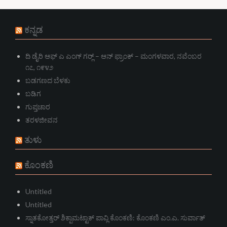
ಕನ್ನಡ
ದಿ ಡೈರಿ ಆಫ್ ಎ ಎಂಗ್ ಗರ್‍ಲ್ – ಆನ್‌ ಫ್ರಾಂಕ್ – ಮಂಗಳವಾರ, ನವೆಂಬರ
೧೭, ೧೯೪೨
ಬಡಗಣದ ಬೆಳಕು
ಬಡಿಗ
ಗುಪ್ತಚಾರ
ತರಳಜೀವನ
ತುಳು
ಕೊಂಕಣಿ
Untitled
Untitled
ಸ್ನಾತಕೋತ್ತರ್ ಶಿಕ್ಪಾಮಟ್ಟಾಕ್ ಪಾವ್ಲಿ ಕೊಂಕಣಿ: ಕೊಂಕಣಿ ಎಂ.ಎ. ಸುರ್ವಾತ್