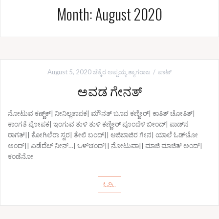
Month: August 2020
August 5, 2020
ಚೆಕ್ಕೆರ ಅಪ್ಪಯ್ಯ ತ್ಯಾಗರಾಜ
ಪಾಟ್
ಅವಡ ಗೇನತ್
ನೋಟುವ ಕಣ್ಣ್‌ಕ್| ನೀನಿಲ್ಲತಾಪಕ| ಮೌನತ್ ಬೂವ ಕಣ್ಣೀರ್‍| ಕಾತಿತ್ ಚೋತಿತ್|
ಕಾಂಗತೆ ಪೋಪಕ| ಇಂಗುವ ತುಳಿ ತುಳಿ ಕಣ್ಣೀರ್‍ ಪೂಂದೆಳಿ ಬೀಂದ್| ಪಾಡ್‌ನ
ರಾಗತ್|| ಕೋಗಿಲೆರಾ ಸ್ವರ| ತೇಲಿ ಬಂದ್|| ಆಜಿಬಾಜಿರ ಗೇನ| ಯಾಲೆ ಓಡ್‌ಚೋ
ಅಂದ್|| ಏಡೆದೆಲ್ ನೀನ್…| ಒಳ್‌ಚಂದ್|| ನೋಟುವಾ|| ಮಾಜಿ ಮಾಜಿತ್ ಅಂದ್|
ಕಂಡೆನೋ
ಓದಿ..