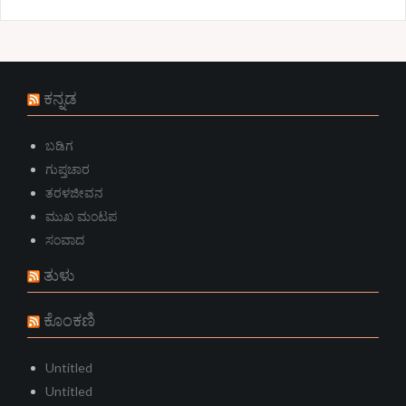
ಕನ್ನಡ
ಬಡಿಗ
ಗುಪ್ತಚಾರ
ತರಳಜೀವನ
ಮುಖ ಮಂಟಪ
ಸಂವಾದ
ತುಳು
ಕೊಂಕಣಿ
Untitled
Untitled