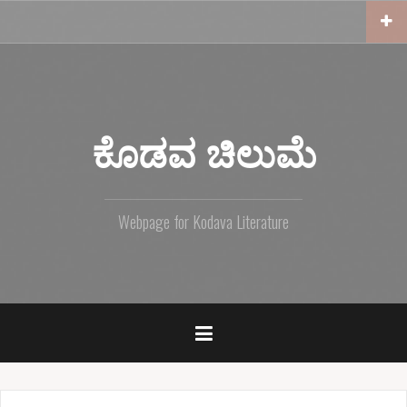
S
k
i
p
t
o
c
ಕೊಡವ ಚಿಲುಮೆ
o
n
t
e
Webpage for Kodava Literature
n
t