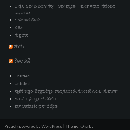
ದಿ ಡೈರಿ ಆಫ್ ಎ ಎಂಗ್ ಗರ್‍ಲ್ – ಆನ್‌ ಫ್ರಾಂಕ್ – ಮಂಗಳವಾರ, ನವೆಂಬರ
೧೭, ೧೯೪೨
ಬಡಗಣದ ಬೆಳಕು
ಬಡಿಗ
ಗುಪ್ತಚಾರ
ತುಳು
ಕೊಂಕಣಿ
Untitled
Untitled
ಸ್ನಾತಕೋತ್ತರ್ ಶಿಕ್ಪಾಮಟ್ಟಾಕ್ ಪಾವ್ಲಿ ಕೊಂಕಣಿ: ಕೊಂಕಣಿ ಎಂ.ಎ. ಸುರ್ವಾತ್
ಹಾಂವೆಂ ಭುರ್‍ಗ್ಯಾಂಕ್ ಪಳೆಲೆಂ
ಪಾಸ್ಕಲಾಮಾಚೆಂ ಘರ್ ಬೆಜ್ಮೆಂತ್
Proudly powered by WordPress
|
Theme:
Oria
by