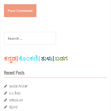
S
e
a
r
c
ಕನ್ನಡ|
ಕೊಂಕಣಿ|
ತುಳು|
ಬಡಗ
h
f
Recent Posts
o
r
:
ಅವಡ ಗೇನತ್
ಓಂ ಶಿವಾ
ಚದಿಯಂಗ
ಪೋರ