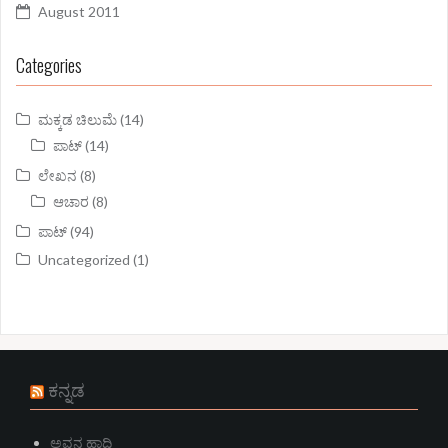
August 2011
Categories
ಮಕ್ಕಡ ಚಿಲುಮೆ
(14)
ಪಾಟ್
(14)
ಲೇಖನ
(8)
ಆಚಾರ
(8)
ಪಾಟ್
(94)
Uncategorized
(1)
ಕನ್ನಡ
ಅವನ ಹಾದಿ