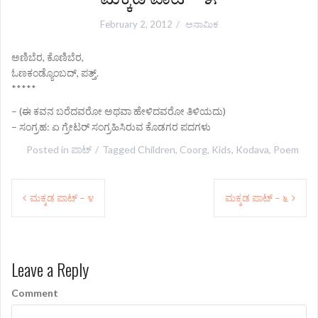
February 2, 2012
ಅನಾಮಿಕ
ಅಣಿಬೆರ, ಕೊಣಿಬೆರ,
ಓಣಕಂಡ್ಯೊಂಬದ್, ಪತ್ತ್.
*****
– (ಈ ಕವನ ಬರೆದವರೋ ಅಥವಾ ಹೇಳಿದವರೋ ತಿಳಿಯದು)
– ಸಂಗ್ರಹ: ಏ ಗ್ರೇಟರ್‍ ಸಂಗ್ರಹಿಸಿರುವ ಕೊಡಗರ ಪದಗಳು
Posted in
ಪಾಟ್
Tagged
Children
,
Coorg
,
Kids
,
Kodava
,
Poem
P
ಮಕ್ಕಡ ಪಾಟ್ – ೪
ಮಕ್ಕಡ ಪಾಟ್ – ೬
o
s
Leave a Reply
t
n
Comment