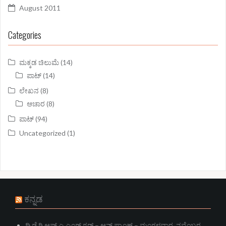
August 2011
Categories
ಮಕ್ಕಡ ಚಿಲುಮೆ
(14)
ಪಾಟ್
(14)
ಲೇಖನ
(8)
ಆಚಾರ
(8)
ಪಾಟ್
(94)
Uncategorized
(1)
ಕನ್ನಡ
ದಿ ಡೈರಿ ಆಫ್ ಎ ಎಂಗ್ ಗರ್‍ಲ್ – ಆನ್‌ ಫ್ರಾಂಕ್ – ಮಂಗಳವಾರ, ನವೆಂಬರ