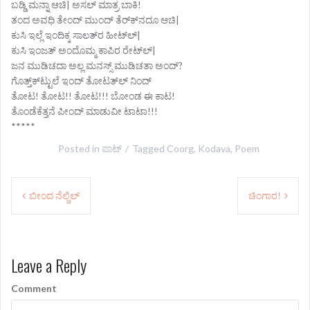
ಬಡ್ಡಿ ಮನ್ನಾ ಆಚಿ| ಅಸಲ್ ಮಾತ್ರ ಬಾಕಿ!
ತಂದ ಅವಧಿ ತೇಂದ್ ಮುಂದ್ ತೆರ್‌ಕ್‌ನದೂ ಆಚಿ|
ಕುಸಿ ಇಲ್ಲೆ ಇಂದಿಕ್ಕ ಸಾಲತ್‌ರ ಹೀಟ್‌ಲ್|
ಕುಸಿ ಇಂಜತ್ ಅಂದೊಮ್ಮ ಕಾಪಿರ ರೇಟ್‌ಲ್|
ಜನ ಮುಡಿಚದಾ ಅಲ್ಲ ಮನಸ್ಸ್ ಮುಡಿಚತಾ ಅಂದ್?
ಗೊತ್ತ್‌ಕ್‌ಟ್ಟುಲೆ ಇಂದ್ ತೋಟತ್‌ಲ್ ನಿಂದ್
ತೋಟ! ತೋಟ!! ತೋಟ!!! ಬೋಂಡ ಈ ಕಾಟ!
ತೊಂಡೆಕೆತ್ತನೆ ಪೀಂದ್ ಮಾಡುವೀ ಟಾಟಾ!!!
*****
Posted in
ಪಾಟ್
Tagged
Coorg
,
Kodava
,
Poem
P
ಬೀಂದ ನೆಲ್ಚಿಲ್
ಚಿಂಗಾರ!
o
s
Leave a Reply
t
n
Comment