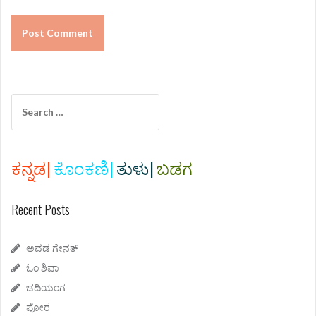
S
e
a
r
c
ಕನ್ನಡ|
ಕೊಂಕಣಿ|
ತುಳು|
ಬಡಗ
h
f
Recent Posts
o
r
:
ಅವಡ ಗೇನತ್
ಓಂ ಶಿವಾ
ಚದಿಯಂಗ
ಪೋರ