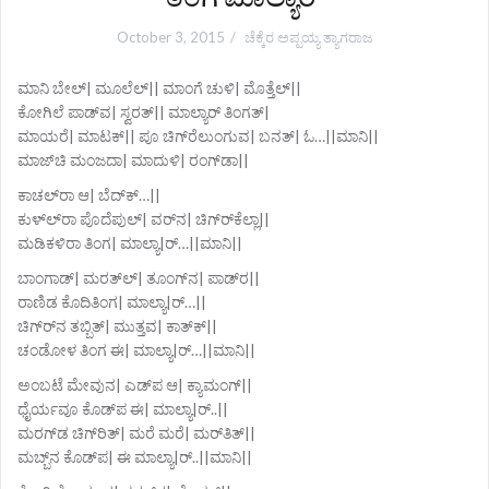
October 3, 2015
ಚೆಕ್ಕೆರ ಅಪ್ಪಯ್ಯ ತ್ಯಾಗರಾಜ
ಮಾನಿ ಬೇಲ್| ಮೂಲೆಲ್|| ಮಾಂಗೆ ಚುಳಿ| ಮೊತ್ತೆಲ್||
ಕೋಗಿಲೆ ಪಾಡ್‌ವ| ಸ್ವರತ್|| ಮಾಲ್ಯಾರ್‍ ತಿಂಗತ್|
ಮಾಯರೆ| ಮಾಟಕ್|| ಪೂ ಚಿಗ್‌ರೆಲುಂಗುವ| ಬನತ್| ಓ…||ಮಾನಿ||
ಮಾಜ್‌ಚಿ ಮಂಜದಾ| ಮಾದುಳಿ| ರಂಗ್‌ಡಾ||
ಕಾಚಲ್‌ರಾ ಆ| ಬೆದ್‌ಕ್…||
ಕುಳ್‌ಲ್‌ರಾ ಪೊದೆಪುಲ್| ವರ್‌ನ| ಚಿಗ್‌ರ್‌ಕೆಲ್ಲಾ||
ಮಡಿಕಳಿರಾ ತಿಂಗ| ಮಾಲ್ಯಾ|ರ್‍…||ಮಾನಿ||
ಬಾಂಗಾಡ್| ಮರತ್‌ಲ್| ತೂಂಗ್‌ನ| ಪಾಡ್‌ರ||
ರಾಣಿಡ ಕೊದಿತಿಂಗ| ಮಾಲ್ಯಾ|ರ್‍…||
ಚಿಗ್‌ರ್‌ನ ತಬ್ಬಿತ್| ಮುತ್ತವ| ಕಾತ್‌ಕ್||
ಚಂಡೋಳ ತಿಂಗ ಈ| ಮಾಲ್ಯಾ|ರ್‍…||ಮಾನಿ||
ಅಂಬಟೆ ಮೇವುನ| ಎಡ್‌ಪ ಆ| ಕ್ಯಾಮಂಗ್||
ಧೈರ್ಯವೂ ಕೊಡ್‌ಪ ಈ| ಮಾಲ್ಯಾ|ರ್‍..||
ಮರಗ್‌ಡ ಚಿಗ್‌ರಿತ್| ಮರೆ ಮರೆ| ಮರ್‌ತಿತ್||
ಮಬ್ಬ್‌ನ ಕೊಡ್‌ಪ| ಈ ಮಾಲ್ಯಾ|ರ್‍..||ಮಾನಿ||