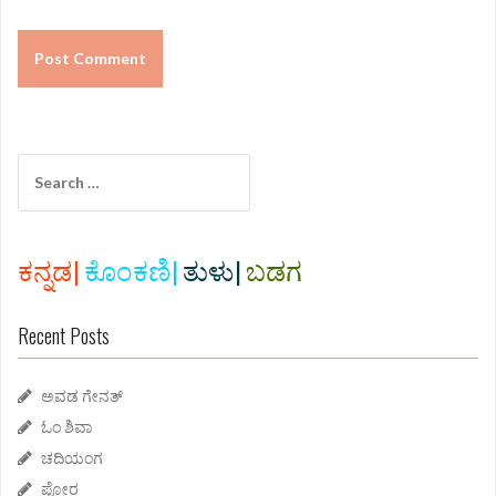
S
e
a
r
c
ಕನ್ನಡ|
ಕೊಂಕಣಿ|
ತುಳು|
ಬಡಗ
h
f
Recent Posts
o
r
:
ಅವಡ ಗೇನತ್
ಓಂ ಶಿವಾ
ಚದಿಯಂಗ
ಪೋರ