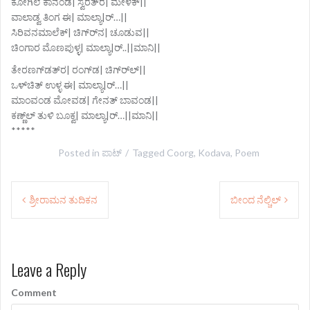
ಕೋಗಿಲೆ ಕಾನಂಡ| ಸ್ವರತ್‌ರ| ಮೇಳಕ್||
ವಾಲಾಡ್ವ ತಿಂಗ ಈ| ಮಾಲ್ಯಾ|ರ್‍…||
ಸಿರಿವನಮಾಲೆಕ್| ಚಿಗ್‌ರ್‌ನ| ಚೂಡುವ||
ಚಿಂಗಾರ ಮೊಣಪುಳ್ಳ| ಮಾಲ್ಯಾ|ರ್‍..||ಮಾನಿ||
ತೇರಣಗ್‌ಡತ್‌ರ| ರಂಗ್‌ಡ| ಚಿಗ್‌ರ್‌ಲ್||
ಒಳ್‌ಚಿತ್ ಉಳ್ಳ ಈ| ಮಾಲ್ಯಾ|ರ್‍…||
ಮಾಂವಂಡ ಮೋವಡ| ಗೇನತ್ ಬಾವಂಡ||
ಕಣ್ಣ್‌ಲ್ ತುಳಿ ಬೂಕ್ವ| ಮಾಲ್ಯಾ|ರ್‍…||ಮಾನಿ||
*****
Posted in
ಪಾಟ್
Tagged
Coorg
,
Kodava
,
Poem
P
ಶ್ರೀರಾಮನ ತುದಿಕನ
ಬೀಂದ ನೆಲ್ಚಿಲ್
o
s
Leave a Reply
t
n
Comment