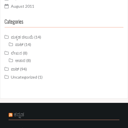
August 2011
Categories
ಮಕ್ಕಡ ಚಿಲುಮೆ
(14)
ಪಾಟ್
(14)
ಲೇಖನ
(8)
ಆಚಾರ
(8)
ಪಾಟ್
(94)
Uncategorized
(1)
ಕನ್ನಡ