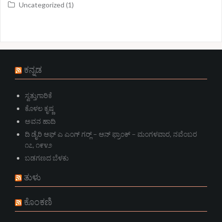
Uncategorized
(1)
ಕನ್ನಡ
ಸ್ವತ್ತುಗಾರಿಕೆ
ಕೊಳಲ ಕೃಷ್ಣ
ಅವನ ಹಾದಿ
ದಿ ಡೈರಿ ಆಫ್ ಎ ಎಂಗ್ ಗರ್‍ಲ್ – ಆನ್‌ ಫ್ರಾಂಕ್ – ಮಂಗಳವಾರ, ನವೆಂಬರ
೧೭, ೧೯೪೨
ಬಡಗಣದ ಬೆಳಕು
ತುಳು
ಕೊಂಕಣಿ