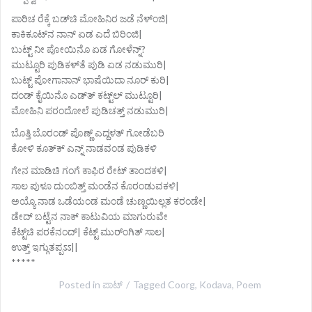
ಪಾರಿಚ ರೆಕ್ಕೆ ಬಡ್‌ಚಿ ಮೋಹಿನಿರ ಜಡೆ ನೆಳ್ಂಜಿ|
ಕಾಕಿಕೂಟ್‌ನ ನಾನ್ ಏಡ ಎದೆ ಬಿರಿಂಜಿ|
ಬುಟ್ಟ್ ನೀ ಪೋಯಿನೊ ಏಡ ಗೋಳೆನ್ನ್?
ಮುಟ್ಟೂರಿ ಪುಡಿಕಳ್‌ತೆ ಪುಡಿ ಏಡ ನಡುಮುರಿ|
ಬುಟ್ಟ್ ಪೋಗಾನಾನ್ ಭಾಷೆಯಿದಾ ನೂರ್‍ ಕುರಿ|
ದಂಡ್ ಕೈಯಿನೊ ಎಡ್‌ತ್ ಕಟ್ಟ್‌ಲ್ ಮುಟ್ಟೂರಿ|
ಮೋಹಿನಿ ಪರಂದೋಲೆ ಪುಡಿಚತ್ತ್ ನಡುಮುರಿ|
ಬೊತ್ತಿ ಬೊರಂಡ್ ಪೊಣ್ಣ್ ಎದ್ದಳತ್ ಗೋಡೆಬರಿ
ಕೋಳಿ ಕೂತ್‌ಕ್ ಎನ್ನ್ ನಾಡವಂಡ ಪುಡಿಕಳಿ
ಗೇನ ಮಾಡಿಚಿ ಗಂಗೆ ಕಾಫಿರ ರೇಟ್ ತಾಂದಕಳಿ|
ಸಾಲ ಪುಳೂ ದುಂಬಿತ್ತ್ ಮಂಡೆನ ಕೊರಂಡುವಕಳಿ|
ಅಯ್ಯೊ ನಾಡ ಒಡೆಯಂಡ ಮಂಡೆ ಚುಣ್ಣಯಿಲ್ಲತ ಕರಂಡೇ|
ಡೇದ್ ಬಟ್ಟೆನ ನಾಕ್ ಕಾಟುವಿಯ ಮಾಗುರುವೇ
ಕೆಟ್ಟ್‌ಚಿ ಪರಕೆನಂದ್| ಕೆಟ್ಟ್ ಮುರ್‌ಂಗಿತ್ ಸಾಲ|
ಉತ್ತ್ ಇಗ್ಗುತಪ್ಪಽಽ||
*****
Posted in
ಪಾಟ್
Tagged
Coorg
,
Kodava
,
Poem