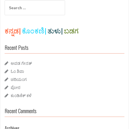
S
e
a
r
c
ಕನ್ನಡ|
ಕೊಂಕಣಿ|
ತುಳು|
ಬಡಗ
h
f
Recent Posts
o
r
:
ಅವಡ ಗೇನತ್
ಓಂ ಶಿವಾ
ಚದಿಯಂಗ
ಪೋರ
ಕುಂಡಿಕೆಕ್ ಕಳೆ
Recent Comments
Archives