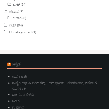
ಪಾಟ್
(14)
ಲೇಖನ
(8)
ಆಚಾರ
(8)
ಪಾಟ್
(94)
Uncategorized
(1)
ಕನ್ನಡ
ಅವನ ಹಾದಿ
ದಿ ಡೈರಿ ಆಫ್ ಎ ಎಂಗ್ ಗರ್‍ಲ್ – ಆನ್‌ ಫ್ರಾಂಕ್ – ಮಂಗಳವಾರ, ನವೆಂಬರ
೧೭, ೧೯೪೨
ಬಡಗಣದ ಬೆಳಕು
ಬಡಿಗ
ಗುಪ್ತಚಾರ