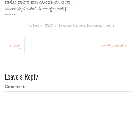
ಬಾಳೋ ಪಾಟ್‌ನ ಪಾಡಿ ಪಿರಿಂಜತ್ತ್‌ಲೊ ಅಂದ್|
ಕಾವೇರಮ್ಮೆನ ತುದಿಚಿ ತರಂಜತ್ತ್ ಅಂದ್||
*****
Posted in
ಪಾಟ್
Tagged
Coorg
,
Kodava
,
Poem
P
ಪಣ್ಣ್
ತೂಕ್ ಬೊಳಕ್
o
s
Leave a Reply
t
n
Comment
a
v
i
g