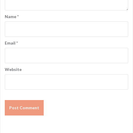
a
t
Name
*
i
o
n
Email
*
Website