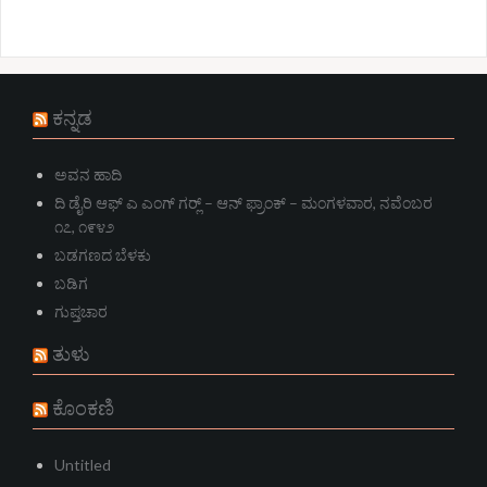
ಕನ್ನಡ
ಅವನ ಹಾದಿ
ದಿ ಡೈರಿ ಆಫ್ ಎ ಎಂಗ್ ಗರ್‍ಲ್ – ಆನ್‌ ಫ್ರಾಂಕ್ – ಮಂಗಳವಾರ, ನವೆಂಬರ
೧೭, ೧೯೪೨
ಬಡಗಣದ ಬೆಳಕು
ಬಡಿಗ
ಗುಪ್ತಚಾರ
ತುಳು
ಕೊಂಕಣಿ
Untitled