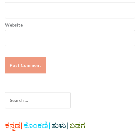
Website
S
e
a
r
c
ಕನ್ನಡ|
ಕೊಂಕಣಿ|
ತುಳು|
ಬಡಗ
h
f