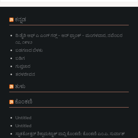
ಕನ್ನಡ
ದಿ ಡೈರಿ ಆಫ್ ಎ ಎಂಗ್ ಗರ್‍ಲ್ – ಆನ್‌ ಫ್ರಾಂಕ್ – ಮಂಗಳವಾರ, ನವೆಂಬರ
೧೭, ೧೯೪೨
ಬಡಗಣದ ಬೆಳಕು
ಬಡಿಗ
ಗುಪ್ತಚಾರ
ತರಳಜೀವನ
ತುಳು
ಕೊಂಕಣಿ
Untitled
Untitled
ಸ್ನಾತಕೋತ್ತರ್ ಶಿಕ್ಪಾಮಟ್ಟಾಕ್ ಪಾವ್ಲಿ ಕೊಂಕಣಿ: ಕೊಂಕಣಿ ಎಂ.ಎ. ಸುರ್ವಾತ್