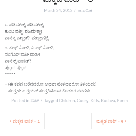
March 24, 2012
ಅನಾಮಿಕ
೧. ಪಡಿಮ್‌ಣ್ಣ್, ಪಡಿಮ್‌ಣ್ಣ್,
ಕುಂದಿ ಪಟ್ಟ್; ಪಡಿಮ್‌ಣ್ಣ್!
ನಾನೆನ್ನ ಎಣ್ಣಡ್? ಮಣ್ಣಂಗಟ್ಟಿ.
೨. ಕುಞಿ ಕೋಳಿ, ಕುಂಞಿ ಕೋಳಿ,
ನಂಗೊರ್‍ ಪಾಟ್ ಪಾಡ್!
ನಾನೆನ್ನ್ ಪಾಡಡ್?
ಪ್ಯೊಂ! ಪ್ಯೊಂ!
*****
– (ಈ ಕವನ ಬರೆದವರೋ ಅಥವಾ ಹೇಳಿದವರೋ ತಿಳಿಯದು)
– ಸಂಗ್ರಹ: ಏ ಗ್ರೇಟರ್‍ ಸಂಗ್ರಹಿಸಿರುವ ಕೊಡಗರ ಪದಗಳು
Posted in
ಪಾಟ್
Tagged
Children
,
Coorg
,
Kids
,
Kodava
,
Poem
P
ಮಕ್ಕಡ ಪಾಟ್ – ೭
ಮಕ್ಕಡ ಪಾಟ್ – ೯
o