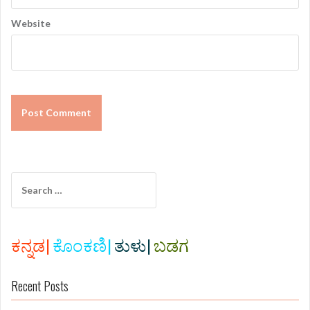
Website
S
e
a
r
c
ಕನ್ನಡ|
ಕೊಂಕಣಿ|
ತುಳು|
ಬಡಗ
h
f
Recent Posts
o
r